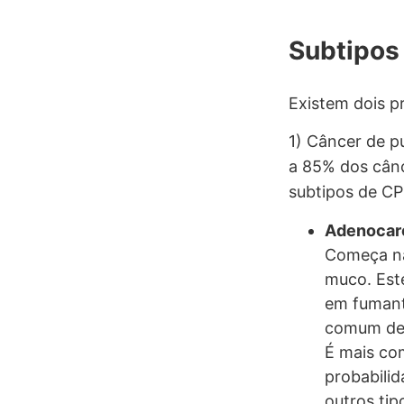
Subtipos
Existem dois pr
1) Câncer de p
a 85% dos cânc
subtipos de C
Adenocar
Começa na
muco. Est
em fumant
comum d
É mais co
probabili
outros tip