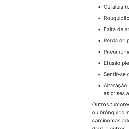
Cefaleia (
Rouquidão
Falta de 
Perda de p
Pneumonia
Efusão ple
Sentir-se 
Alteração 
as crises
Outros tumore
ou brônquios i
carcinomas ade
dentre outros.