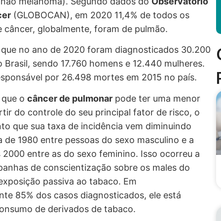
e não melanoma). Segundo dados do
Observatório
cer
(GLOBOCAN), em 2020 11,4% de todos os
 câncer, globalmente, foram de pulmão.
 que no ano de 2020 foram diagnosticados 30.200
 Brasil, sendo 17.760 homens e 12.440 mulheres.
esponsável por 26.498 mortes em 2015 no país.
é que o
câncer de pulmonar
pode ter uma menor
rtir do controle do seu principal fator de risco, o
to que sua taxa de incidência vem diminuindo
 de 1980 entre pessoas do sexo masculino e a
s 2000 entre as do sexo feminino. Isso ocorreu a
panhas de conscientização sobre os males do
exposição passiva ao tabaco. Em
e 85% dos casos diagnosticados, ele está
onsumo de derivados de tabaco.