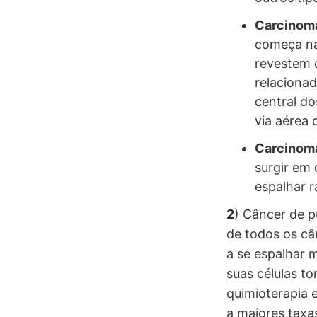
Carcinoma
começa na
revestem o
relacionad
central do
via aérea
Carcinoma
surgir em 
espalhar r
2
) Câncer de p
de todos os câ
a se espalhar 
suas células t
quimioterapia e
a maiores taxas