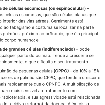
 de células escamosas (ou espinocelular)
–
s células escamosas, que são células planas que
 interior das vias aéreas. Geralmente está
o ao tabagismo e costuma se localizar na parte
s pulmões, próximo ao brônquio, que é a principal
 do corpo humano; e
 de grandes células (indiferenciado)
– pode
qualquer parte do pulmão. Tende a crescer e se
apidamente, o que dificulta o seu tratamento.
ulmão de pequenas células
(CPPC)
– de 10% a 15%
nceres de pulmão são CPPC, que tende a crescer e
mais rapidamente que o CPNPC. A multiplicação de
orna-o mais sensível ao tratamento com
 radioterapia, e sua agressividade está relacionada
 de recidiva (retorno) da doença. Além disso,