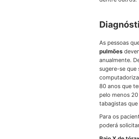
Diagnóst
As pessoas qu
pulmões
devem
anualmente. De
sugere-se que 
computadoriz
80 anos que te
pelo menos 20 
tabagistas que
Para os pacien
poderá solicita
Raio X de tóra