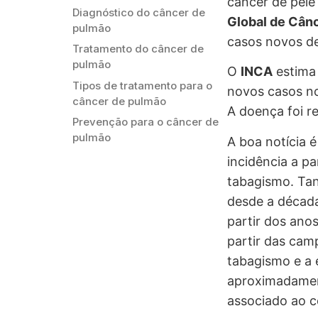
câncer de pel
Diagnóstico do câncer de
Global de Cân
pulmão
casos novos de
Tratamento do câncer de
pulmão
O
INCA
estima
Tipos de tratamento para o
novos casos no
câncer de pulmão
A doença foi r
Prevenção para o câncer de
pulmão
A boa notícia 
incidência a pa
tabagismo. Tan
desde a década
partir dos ano
partir das cam
tabagismo e a 
aproximadament
associado ao c