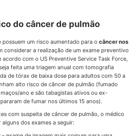
ico do câncer de pulmão
e possuem um risco aumentado para o
câncer nos
 considerar a realização de um exame preventivo
 acordo com o US Preventive Service Task Force,
seja feita uma triagem anual com
tomografia
ada
de tórax de baixa dose para adultos com 50 a
nham alto risco de câncer de pulmão (fumado
maços/ano e são tabagistas ativos ou ex-
 pararam de fumar nos últimos 15 anos).
tes com suspeita de câncer de pulmão, o médico
r alguns dos exames a seguir:
x
– exame de imagem mais comum para uma