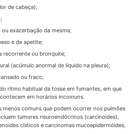
dor de cabeça);
;
ar ou exacerbação da mesma;
eso e de apetite;
 recorrente ou bronquite;
ural (acúmulo anormal de líquido na pleura);
cansado ou fraco;
do ritmo habitual da tosse em fumantes, em que
 acontecem em horários incomuns.
s menos comuns que podem ocorrer nos pulmões
ncluem tumores neuroendócrinos (carcinoides),
noides císticos e carcinomas mucoepidermóides,